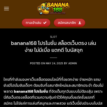
Skip
to
content
ทางเข้าเล่น
สมัครสมาชิก
SLOT
banana168 โปรโมชั่น สล็อตเว็บตรง เล่น
ง่าย ไม่มีเบื่อ แตกดี โบนัสจุก
POSTED ON
MAY 24, 2025
BY
ADMIN
ใครที่กำลังมองหาเว็บสล็อตออนไลน์ที่ทั้งแตกง่าย จ่ายหนัก แถม
ยังมีโปรโมชันเด็ดๆ ต้อนรับทั้งสมาชิกใหม่และสมาชิกประจำ ต้องไม่
พลาด
banana168 โปรโมชั่น
ที่จัดเต็มทุกวันแบบไม่ต้องลุ้น เพราะ
นี่คือเว็บตรงสล็อตที่รวมความคุ้มค่าไว้ให้คุณตั้งแต่ครั้งแรกที่
สมัคร ไม่ใช่แค่การเล่นที่สนุกและภาพสวย แต่เว็บนี้ยังมีระบบโบนัส