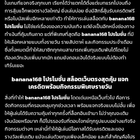
ในเกมที่แจกจริงทุกเบท เรียกได้ว่าแตกได้ตั้งแต่เบทแรกไปจนถึง
การลุ้นแจ็กพอตรางวัลใหญ่ ยิ่งเล่นบ่อย ยิ่งมีสิทธิ์ลุ้นรับเครดิตฟรี
หรือโบนัสเพิ่มอีกหลายเท่าตัว ทำให้การเล่นสล็อตกับ
banana168
โปรโมชั่น
ไม่ใช่แค่เรื่องของความบันเทิง แต่ยังเป็นอีกหนึ่งช่องทาง
ทำเงินที่คุ้มเกินคาด แต่ที่พิเศษที่สุดคือ
banana168 โปรโมชั่น
ที่มี
ให้เลือกหลายแบบทั้งรายวัน รายสัปดาห์ และกิจกรรมประจำเดือน
ซึ่งทั้งหมดนี้ทำให้สมาชิกทุกคนสามารถเพิ่มทุนเดิมพันได้โดยไม่
ต้องควักเงินเพิ่มมากนัก แถมยังถอนเงินได้จริงแบบไม่ต้องทำ
เทิร์นเยอะ
banana168 โปรโมชั่น สล็อตเว็บตรงสุดคุ้ม แจก
เครดิตพร้อมกิจกรรมพิเศษรายวัน
สิ่งที่ทำให้
banana168 โปรโมชั่น
โดดเด่นเหนือเว็บทั่วไป คือการ
จัดกิจกรรมที่ครอบคลุมทุกช่วงเวลา พร้อมแจกจริงแบบไม่อั้น เพื่อ
ให้ผู้เล่นได้รับความคุ้มค่าทุกครั้งที่ล็อกอินเข้ามา ไม่ว่าคุณจะเติม
เงินน้อยหรือมาก ก็มีโปรรองรับที่ตอบโจทย์ทุกรูปแบบอย่างแท้จริง
กิจกรรมต่างๆ เหล่านี้ทำให้ผู้เล่นมีโอกาสได้รับเครดิตและของ
รางวัลเพิ่มเติม แม้จะเล่นด้วยทุนเพียงเล็กน้อย และที่สำคัญคือโปร