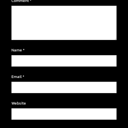
Comment
*
Name
*
Email
*
Website